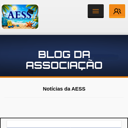
Toggle
navigation
Institucional
BLOG DA
Associados
ASSOCIAÇÃO
Notícias
Contato
Notícias da AESS