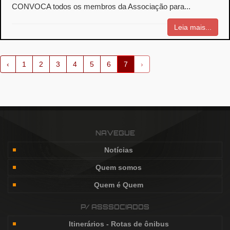
CONVOCA todos os membros da Associação para...
Leia mais...
‹
1
2
3
4
5
6
7
›
NAVEGUE
Notícias
Quem somos
Quem é Quem
P/ ASSSOCIADOS
Itinerários - Rotas de ônibus