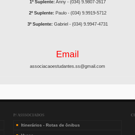
1º Suplente:
Anny -
(034) 9.9807-2617
2º Suplente:
Paulo -
(034) 9.9919-5712
3º Suplente:
Gabriel -
(034) 9.9947-4731
Email
associacaoestudantes.ss@gmail.com
P/ ASSSOCIADOS
C
Itinerários - Rotas de ônibus