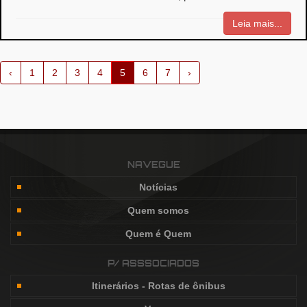
Leia mais...
‹
1
2
3
4
5
6
7
›
NAVEGUE
Notícias
Quem somos
Quem é Quem
P/ ASSSOCIADOS
Itinerários - Rotas de ônibus