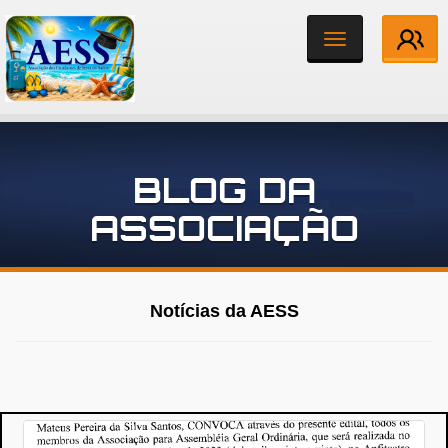
Toggle
navigation
Institucional
BLOG DA
Associados
ASSOCIAÇÃO
Notícias
Contato
Notícias da AESS