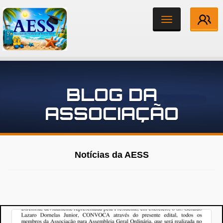
Toggle
navigation
Institucional
BLOG DA
Associados
ASSOCIAÇÃO
Notícias
Contato
Notícias da AESS