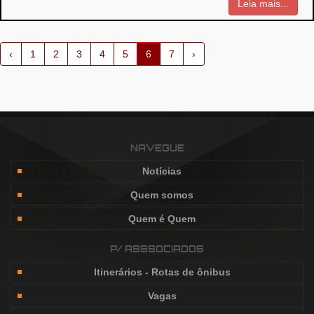
Leia mais...
‹
1
2
3
4
5
6
7
›
NAVEGUE
Notícias
Quem somos
Quem é Quem
P/ ASSSOCIADOS
Itinerários - Rotas de ônibus
Vagas