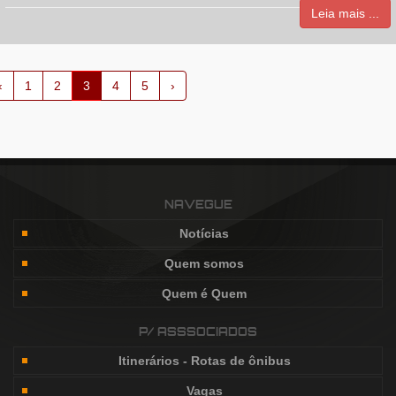
Leia mais ...
‹
1
2
3
4
5
›
NAVEGUE
Notícias
Quem somos
Quem é Quem
P/ ASSSOCIADOS
Itinerários - Rotas de ônibus
Vagas