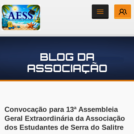
Toggle
navigation
Institucional
BLOG DA
Associados
ASSOCIAÇÃO
Notícias
Contato
Convocação para 13ª Assembleia
Geral Extraordinária da Associação
dos Estudantes de Serra do Salitre