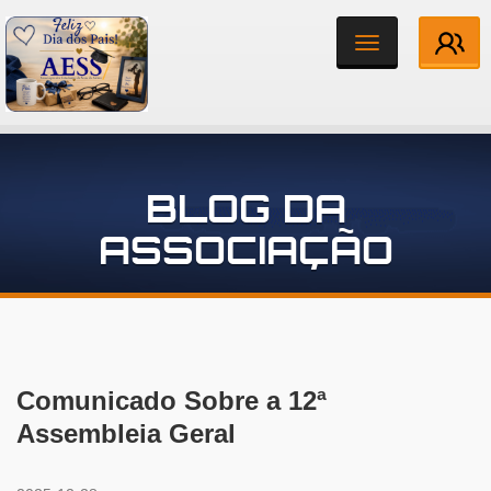
Toggle
navigation
Institucional
BLOG DA
Associados
ASSOCIAÇÃO
Notícias
Contato
Comunicado Sobre a 12ª
Assembleia Geral