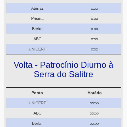
Atenas
x:xx
Prisma
x:xx
Berlar
x:xx
ABC
x:xx
UNICERP
x:xx
Volta - Patrocínio Diurno à
Serra do Salitre
Ponto
Horário
UNICERP
xx:xx
ABC
xx:xx
Berlar
xx:xx