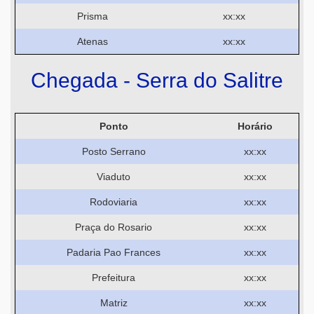
Prisma
xx:xx
Atenas
xx:xx
Chegada - Serra do Salitre
Ponto
Horário
Posto Serrano
xx:xx
Viaduto
xx:xx
Rodoviaria
xx:xx
Praça do Rosario
xx:xx
Padaria Pao Frances
xx:xx
Prefeitura
xx:xx
Matriz
xx:xx