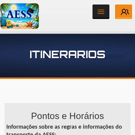
Toggle
navigation
Institucional
ITINERARIOS
Associados
Notícias
Contato
Pontos e Horários
Informações sobre as regras e informações do
transporte da AESS: